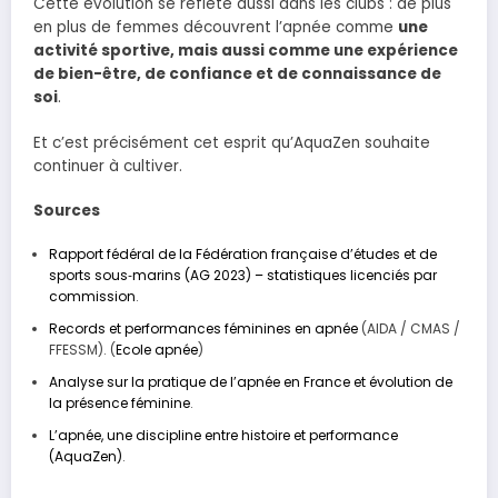
Cette évolution se reflète aussi dans les clubs : de plus
en plus de femmes découvrent l’apnée comme
une
activité sportive, mais aussi comme une expérience
de bien-être, de confiance et de connaissance de
soi
.
Et c’est précisément cet esprit qu’AquaZen souhaite
continuer à cultiver.
Sources
Rapport fédéral de la Fédération française d’études et de
sports sous‑marins (AG 2023) – statistiques licenciés par
commission
.
Records et performances féminines en apnée
(AIDA / CMAS /
FFESSM). (
Ecole apnée
)
Analyse sur la pratique de l’apnée en France et évolution de
la présence féminine
.
L’apnée, une discipline entre histoire et performance
(AquaZen)
.