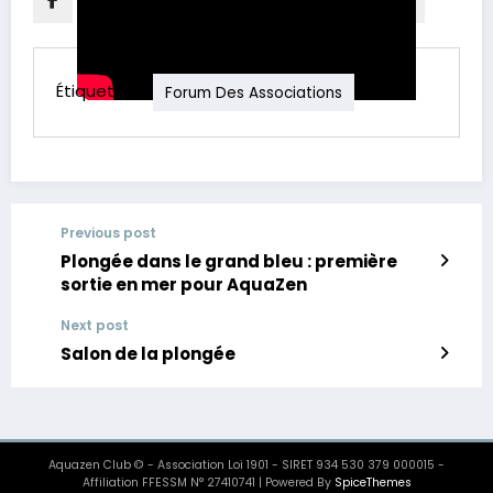
Étiquette
Forum Des Associations
Previous post
Plongée dans le grand bleu : première
sortie en mer pour AquaZen
Next post
Salon de la plongée
Aquazen Club © - Association Loi 1901 - SIRET 934 530 379 000015 -
Affiliation FFESSM N° 27410741 | Powered By
SpiceThemes