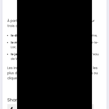
À partir du 15 septembre, nous vous accueillerons sur
trois créneaux :
le dimanche de 17h45 à 19h15
à la piscine de Vendôme,
le mardi de 19h45 à 21h45
à la piscine de Cloyes-sur-le-
Loir,
le jeudi de 12h à 14h
pour un créneau nage au plan d’eau
de Villiers.
Les inscriptions sont ouvertes dès maintenant pour les
plus de 16 ans : rendez-vous sur la page
Inscriptions
ou
cliquez directement sur le bouton ci-dessous :
Adhérer via HelloAsso
Share this content: