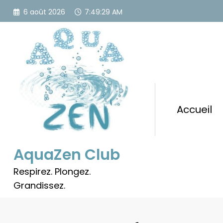
Aller
6 août 2026
7:49:30 AM
au
contenu
Accueil
AquaZen Club
Respirez. Plongez.
Grandissez.