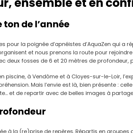
ur, ensemble et en con
e ton de l’année
 pour la poignée d’apnéistes d’AquaZen qui a rép
 s’organisent et nous prenons la route pour rejoindr
ec deux fosses de 6 et 20 mètres de profondeur, pr
n piscine, à Vendôme et à Cloyes-sur-le-Loir, l’exp
préhension. Mais l’envie est là, bien présente : cell
nte… et de repartir avec de belles images à partage
profondeur
rée à la (re)prise de repères. Répartis en groupe